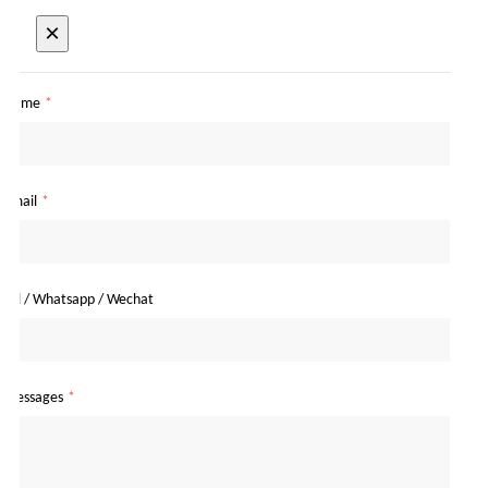
×
Name
*
Email
*
Tel / Whatsapp / Wechat
Messages
*