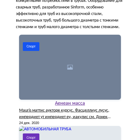
конкретными потребностями в трубах. Оборудование для
сварных труб, разработанное Sinform, особенно
эффективно для труб из высокопрочной стали,
высокоточных труб, труб большого диаметра с тонкими
стенками и труб малого диаметра с толстыми стенками.
Спорт
Аенеан масса
Маuris маттис аукторе курсус. Фасцеллиус лусус,
импердиет ут импердиет еу, иакулис см. Донек
вехикула
24 дек. 2020
Спорт