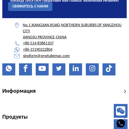
Команда SINOFORM Предоставит Вам Полный Технический Регламент
СВЯЖИТЕСЬ С НАМИ
No.1 XIANGJIAN ROAD,NORTHERN SUBURBS OF YANGZHOU
CITY,
JIANGSU PROVINCE,CHINA
+86-514-83861107
+86-15190222804
sinoform@erwtubemac.com
Информация
Продукты