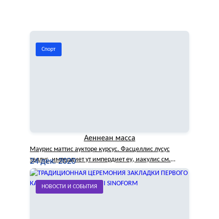
Спорт
Аеннеан масса
Маурис маттис аукторе курсус. Фасцеллис лусус
теллус, импердиет ут импердиет еу, иакулис см.
24 дек. 2020
Донек вехикула
НОВОСТИ И СОБЫТИЯ