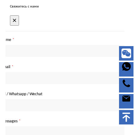
Свяжитесь с нами
×
Name
*
Email
*
Tel / Whatsapp / Wechat
Messages
*