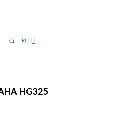
RU
АНА HG325