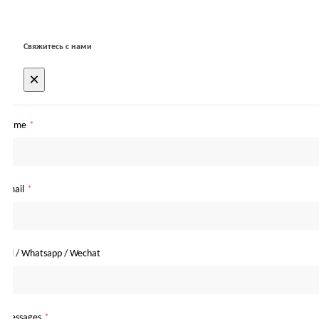
Свяжитесь с нами
×
Name
*
Email
*
Tel / Whatsapp / Wechat
Messages
*